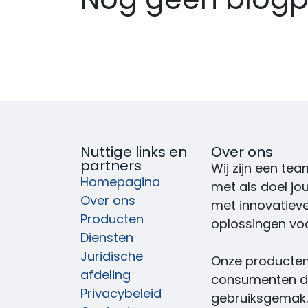
Nuttige links en
Over ons
partners
Wij zijn een t
Homepagina
met als doel jo
Over ons
met innovatieve
Producten
oplossingen voo
Diensten
Juridische
Onze producten
afdeling
consumenten die
Privacybeleid
gebruiksgemak.