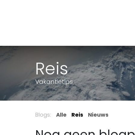
Overslaan naar inhoud
Startpagina
Shop
Nieuws
Over ons
Reis
Vakantietips
Blogs:
Alle
Reis
Nieuws
Nog geen blogp