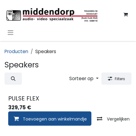
Overslaan naar inhoud
Producten
Speakers
Speakers
Sorteer op
Filters
PULSE FLEX
329,75
€
Toevoegen aan winkelmandje
Vergelijken